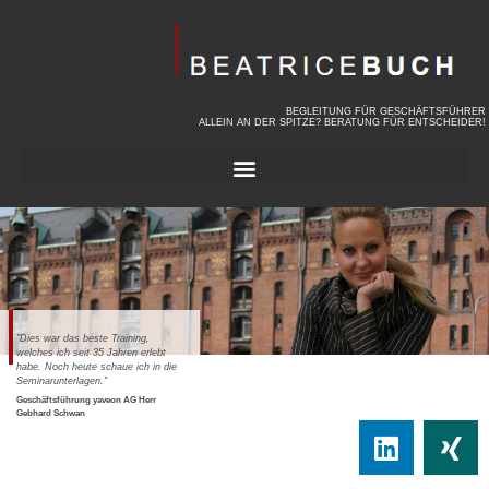
BEGLEITUNG FÜR GESCHÄFTSFÜHRER
ALLEIN AN DER SPITZE? BERATUNG FÜR ENTSCHEIDER!
"Dies war das beste Training,
"Das Seminar hat uns als Team
welches ich seit 35 Jahren erlebt
einen großen Schritt
habe. Noch heute schaue ich in die
weitergebracht! Klasse!"
Seminarunterlagen."
Marcel Nickler, Partner & Mitglied des
globalen Management Committees
Geschäftsführung yaveon AG Herr
BearingPoint
Gebhard Schwan