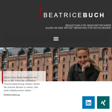
BEGLEITUNG FÜR GESCHÄFTSFÜHRER
ALLEIN AN DER SPITZE? BERATUNG FÜR ENTSCHEIDER!
"Durch Frau Buch haben wir bei
"Innerhalb von einer Tagessitzung
uns in der Firma die schnellste
hat Frau Buch es geschafft unsere
Prozessoptimierung erleben dürfen,
beiden Abteilungen zu einer
die externe Berater in einem Jahr
optimalen Zusammenarbeit zu
nicht hinbekommen haben."
bewegen. Ich weiß nicht wie Sie
das geschafft hat!"
Direktionsleitung
Standortleitung